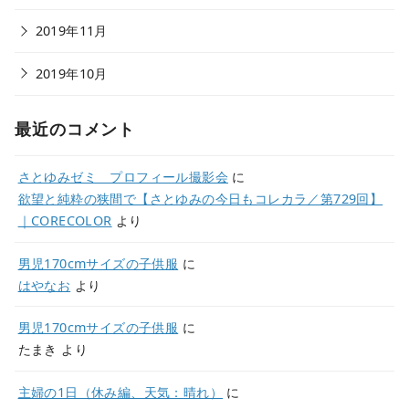
2019年11月
2019年10月
最近のコメント
さとゆみゼミ プロフィール撮影会
に
欲望と純粋の狭間で【さとゆみの今日もコレカラ／第729回】
｜CORECOLOR
より
男児170cmサイズの子供服
に
はやなお
より
男児170cmサイズの子供服
に
たまき
より
主婦の1日（休み編、天気：晴れ）
に