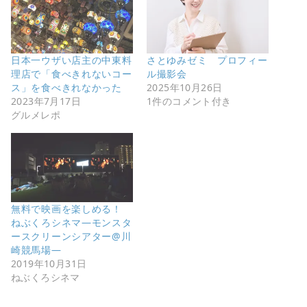
日本一ウザい店主の中東料
さとゆみゼミ プロフィー
理店で「食べきれないコー
ル撮影会
ス」を食べきれなかった
2025年10月26日
2023年7月17日
1件のコメント付き
グルメレポ
無料で映画を楽しめる！
ねぶくろシネマ―モンスタ
ースクリーンシアター@川
崎競馬場―
2019年10月31日
ねぶくろシネマ