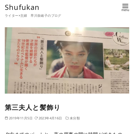
コ
Shufukan
ン
ライター×主婦 早川奈緒子のブログ
テ
ン
ツ
へ
移
動
第三夫人と髪飾り
2019年11月5日
2023年4月16日
未分類