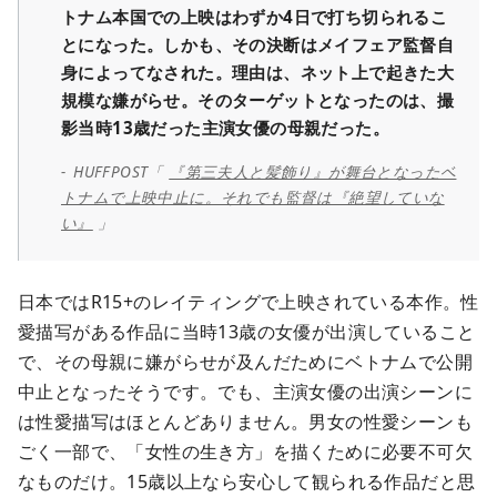
トナム本国での上映はわずか4日で打ち切られるこ
とになった。しかも、その決断はメイフェア監督自
身によってなされた。理由は、ネット上で起きた大
規模な嫌がらせ。そのターゲットとなったのは、撮
影当時13歳だった主演女優の母親だった。
HUFFPOST「
『第三夫人と髪飾り』が舞台となったベ
トナムで上映中止に。それでも監督は『絶望していな
い』
」
日本ではR15+のレイティングで上映されている本作。性
愛描写がある作品に当時13歳の女優が出演していること
で、その母親に嫌がらせが及んだためにベトナムで公開
中止となったそうです。でも、主演女優の出演シーンに
は性愛描写はほとんどありません。男女の性愛シーンも
ごく一部で、「女性の生き方」を描くために必要不可欠
なものだけ。15歳以上なら安心して観られる作品だと思