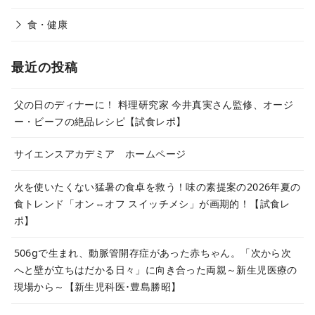
食・健康
最近の投稿
父の日のディナーに！ 料理研究家 今井真実さん監修、オージ
ー・ビーフの絶品レシピ【試食レポ】
サイエンスアカデミア ホームページ
火を使いたくない猛暑の食卓を救う！味の素提案の2026年夏の
食トレンド「オン⇔オフ スイッチメシ」が画期的！【試食レ
ポ】
506gで生まれ、動脈管開存症があった赤ちゃん。「次から次
へと壁が立ちはだかる日々」に向き合った両親～新生児医療の
現場から～【新生児科医･豊島勝昭】