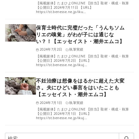
【掲載媒体】たまひよONLINE 【担当】取材・構成・執筆
【公開日】2024年7月11日 【URL】
https://st.benesse.ne.jp/iku…
保育士時代に完璧だった「うんちソム
リエの嗅覚」がわが子には通じな
い？！【エッセイスト・潮井エムコ】
2024年7月2日
執筆実績
【掲載媒体】たまひよONLINE 【担当】取材・構成・執筆
【公開日】2024年7月2日 【URL】
https://st.benesse.ne.jp/ikuj…
不妊治療は想像をはるかに超えた大変
さ。夫にひどい暴言をはいたことも
【エッセイスト・潮井エムコ】
2024年7月1日
執筆実績
【掲載媒体】たまひよONLINE 【担当】取材・構成・執筆
【公開日】2024年7月1日 【URL】
https://st.benesse.ne.jp/ikuj…