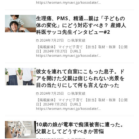
https://woman.mynavi.jp/kosodate/…
生理痛、PMS、精通…親は「子どもの
体の変化」にどう対応すべき？ 産婦人
科医サッコ先生インタビュー#2
2024年7月27日
執筆実績
【掲載媒体】 マイナビ子育て 【担当】取材・執筆 【公開
日】2024年7月27日 【URL】
https://woman.mynavi.jp/kosodate/…
彼女を連れて自室にこもった息子。ド
アを開けた父親は信じられない光景を
目の当たりにして何も言えなかった
2024年7月25日
執筆実績
【掲載媒体】 マイナビ子育て 【担当】取材・執筆 【公開
日】2024年7月25日 【URL】
https://woman.mynavi.jp/kosodate/…
10歳の娘が電車で痴漢被害に遭った。
父親としてどうすべきか苦悩