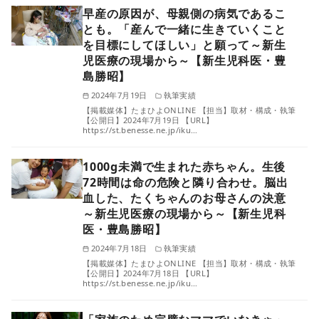
早産の原因が、母親側の病気であるこ
とも。「産んで一緒に生きていくこと
を目標にしてほしい」と願って～新生
児医療の現場から～【新生児科医・豊
島勝昭】
2024年7月19日
執筆実績
【掲載媒体】たまひよONLINE 【担当】取材・構成・執筆
【公開日】2024年7月19日 【URL】
https://st.benesse.ne.jp/iku…
1000g未満で生まれた赤ちゃん。生後
72時間は命の危険と隣り合わせ。脳出
血した、たくちゃんのお母さんの決意
～新生児医療の現場から～【新生児科
医・豊島勝昭】
2024年7月18日
執筆実績
【掲載媒体】たまひよONLINE 【担当】取材・構成・執筆
【公開日】2024年7月18日 【URL】
https://st.benesse.ne.jp/iku…