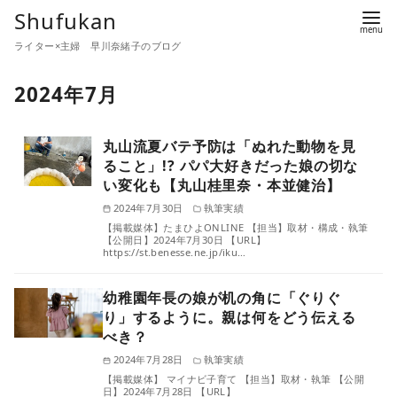
コ
Shufukan
ン
ライター×主婦 早川奈緒子のブログ
テ
ン
2024年7月
ツ
へ
丸山流夏バテ予防は「ぬれた動物を見
移
ること」!? パパ大好きだった娘の切な
動
い変化も【丸山桂里奈・本並健治】
2024年7月30日
執筆実績
【掲載媒体】たまひよONLINE 【担当】取材・構成・執筆
【公開日】2024年7月30日 【URL】
https://st.benesse.ne.jp/iku…
幼稚園年長の娘が机の角に「ぐりぐ
り」するように。親は何をどう伝える
べき？
2024年7月28日
執筆実績
【掲載媒体】 マイナビ子育て 【担当】取材・執筆 【公開
日】2024年7月28日 【URL】