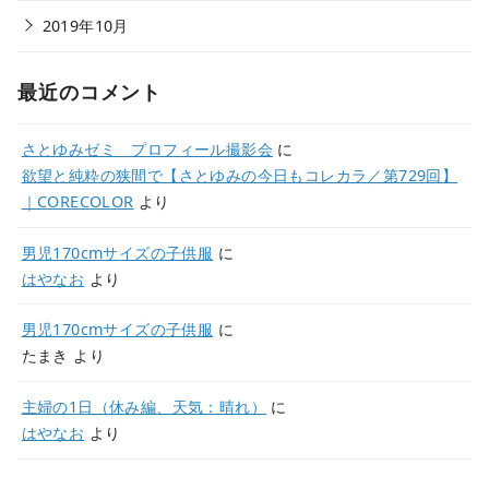
2019年10月
最近のコメント
さとゆみゼミ プロフィール撮影会
に
欲望と純粋の狭間で【さとゆみの今日もコレカラ／第729回】
｜CORECOLOR
より
男児170cmサイズの子供服
に
はやなお
より
男児170cmサイズの子供服
に
たまき
より
主婦の1日（休み編、天気：晴れ）
に
はやなお
より