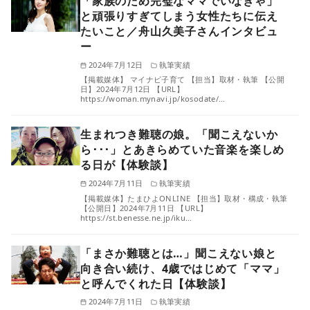
「家族のため完璧なママでいなきゃ」
と頑張りすぎてしまう女性たちに伝え
たいこと／舟山久美子さんインタビュ
ー
2024年7月12日
執筆実績
【掲載媒体】 マイナビ子育て 【担当】取材・執筆 【公開
日】2024年7月12日 【URL】
https://woman.mynavi.jp/kosodate/…
生まれつき難聴の娘。「聞こえないか
ら･･･」とあきらめていた音楽を楽しめ
る日が【体験談】
2024年7月11日
執筆実績
【掲載媒体】たまひよONLINE 【担当】取材・構成・執筆
【公開日】2024年7月11日 【URL】
https://st.benesse.ne.jp/iku…
「まさか難聴とは…」聞こえない娘と
向き合い続け、4歳ではじめて「ママ」
と呼んでくれた日【体験談】
2024年7月11日
執筆実績