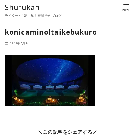
コ
Shufukan
ン
ライター×主婦 早川奈緒子のブログ
テ
ン
konicaminoltaikebukuro
ツ
2020年7月4日
へ
移
動
＼この記事をシェアする／