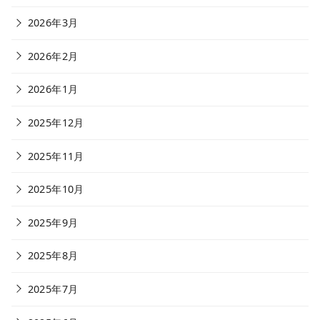
2026年3月
2026年2月
2026年1月
2025年12月
2025年11月
2025年10月
2025年9月
2025年8月
2025年7月