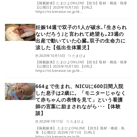
【掲載媒体】たまひよONLINE 【担当】取材・構成・執筆
【公開日】2025年10月13日 【URL】
https://st.benesse.ne.jp/ik…
妊娠14週で双子の1人が破水､｢生きられ
ないだろう｣と言われて絶望も｡23週の
出産で動いていた心臓｡双子の生命力に
涙した【低出生体重児】
2025年10月13日
たまひよ
【掲載媒体】たまひよONLINE 【担当】取材・構成・執筆
【公開日】2025年10月13日 【URL】
https://st.benesse.ne.jp/ik…
664ｇで生まれ、NICUに600日間入院
した息子は2歳に。「モニターじゃなく
て赤ちゃんの表情を見て」という看護
師の言葉に励まされながら･･･【体験
談】
2025年7月11日
たまひよ
【掲載媒体】 たまひよONLINE 【担当】取材・構成・執
筆 【公開日】2025年7月11日 【URL】
https://st.benesse.ne.jp/ik…