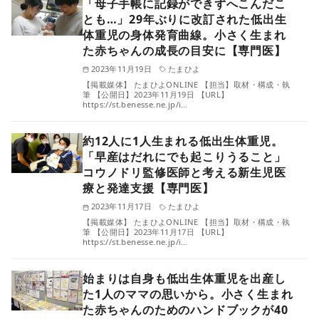
「母子手帳に記録ができずへこんだこ
とも…」29年ぶりに改訂された低出生
体重児の身体発育曲線。小さく生まれ
た赤ちゃんの成長の目安に【専門医】
2023年11月19日
たまひよ
【掲載媒体】 たまひよONLINE 【担当】取材・構成・執
筆 【公開日】2023年11月19日 【URL】
https://st.benesse.ne.jp/i…
約12人に1人生まれる低出生体重児。
「早産はだれにでも起こりうること」
コウノドリ監修医師と考える新生児医
療と発達支援【専門医】
2023年11月17日
たまひよ
【掲載媒体】 たまひよONLINE 【担当】取材・構成・執
筆 【公開日】2023年11月17日 【URL】
https://st.benesse.ne.jp/i…
始まりは自身も低出生体重児を出産し
た1人のママの思いから。小さく生まれ
た赤ちゃんのためのハンドブックが40