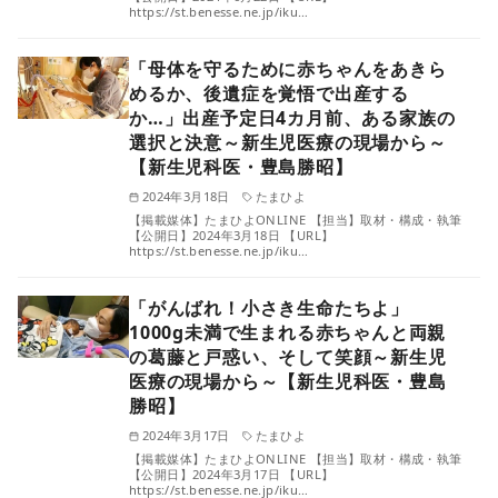
https://st.benesse.ne.jp/iku…
「母体を守るために赤ちゃんをあきら
めるか、後遺症を覚悟で出産する
か…」出産予定日4カ月前、ある家族の
選択と決意～新生児医療の現場から～
【新生児科医・豊島勝昭】
2024年3月18日
たまひよ
【掲載媒体】たまひよONLINE 【担当】取材・構成・執筆
【公開日】2024年3月18日 【URL】
https://st.benesse.ne.jp/iku…
「がんばれ！小さき生命たちよ」
1000g未満で生まれる赤ちゃんと両親
の葛藤と戸惑い、そして笑顔～新生児
医療の現場から～【新生児科医・豊島
勝昭】
2024年3月17日
たまひよ
【掲載媒体】たまひよONLINE 【担当】取材・構成・執筆
【公開日】2024年3月17日 【URL】
https://st.benesse.ne.jp/iku…