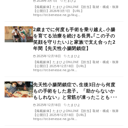
2026年3月1日
たまひよ
【掲載媒体】たまひよONLINE 【担当】取材・構成・執筆
【公開日】2026年3月1日 【URL】
https://st.benesse.ne.jp/ikuj…
2歳までに何度も手術を乗り越え､小腸
を育てる治療を続ける長男｡｢この子の
笑顔を守りたい｣と家族で支え合った2
年間【先天性小腸閉鎖症】
2025年12月18日
たまひよ
【掲載媒体】たまひよONLINE 【担当】取材・構成・執筆
【公開日】2025年12月18日 【URL】
https://st.benesse.ne.jp/ik…
先天性小腸閉鎖症で､生後3日から何度
もの手術をした息子。「助からないか
もしれない」と背筋が凍ったことも･･･
2025年12月18日
たまひよ
【掲載媒体】たまひよONLINE 【担当】取材・構成・執筆
【公開日】2025年12月18日 【URL】
https://st.benesse.ne.jp/ik…