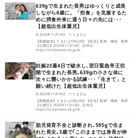
639gで生まれた長男はゆっくりと成長
しながら6歳に。「拒食」を克服するた
めに摂食外来に通う日々の先には･･･
【超低出生体重児】
2025年11月14日
たまひよ
【掲載媒体】たまひよONLINE 【担当】取材・構成・執筆
【公開日】2025年11月14日 【URL】
https://st.benesse.ne.jp/ik…
妊娠23週4日で破水し､翌日緊急帝王切
開で生まれた長男｡639gの小さな体に
次々に襲いかかる試練･･･「生きて」と
願い続けた【超低出生体重児】
2025年11月14日
たまひよ
【掲載媒体】たまひよONLINE 【担当】取材・構成・執筆
【公開日】2025年11月14日 【URL】
https://st.benesse.ne.jp/ik…
胎児発育不全と診断され､595gで生ま
れた長女｡3歳で｢このままでは身長が伸