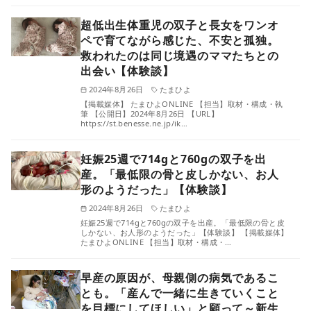
超低出生体重児の双子と長女をワンオ
ペで育てながら感じた、不安と孤独。
救われたのは同じ境遇のママたちとの
出会い【体験談】
2024年8月26日
たまひよ
【掲載媒体】 たまひよONLINE 【担当】取材・構成・執
筆 【公開日】2024年8月26日 【URL】
https://st.benesse.ne.jp/ik…
妊娠25週で714gと760gの双子を出
産。「最低限の骨と皮しかない、お人
形のようだった」【体験談】
2024年8月26日
たまひよ
妊娠25週で714gと760gの双子を出産。「最低限の骨と皮
しかない、お人形のようだった」【体験談】 【掲載媒体】
たまひよONLINE 【担当】取材・構成・…
早産の原因が、母親側の病気であるこ
とも。「産んで一緒に生きていくこと
を目標にしてほしい」と願って～新生