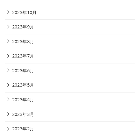
2023年10月
2023年9月
2023年8月
2023年7月
2023年6月
2023年5月
2023年4月
2023年3月
2023年2月