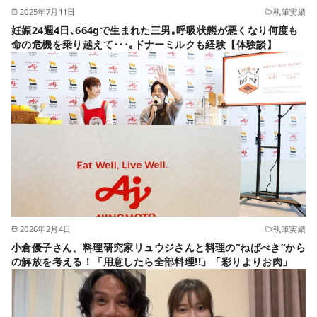
2025年7月11日
執筆実績
妊娠24週4日､664gで生まれた三男｡呼吸状態が悪くなり何度も
命の危機を乗り越えて･･･｡ドナーミルクも経験【体験談】
2026年2月4日
執筆実績
小倉優子さん、料理研究家リュウジさんと料理の“ねばべき”から
の解放を考える！「用意したら全部料理!!」「彩りよりお肉」