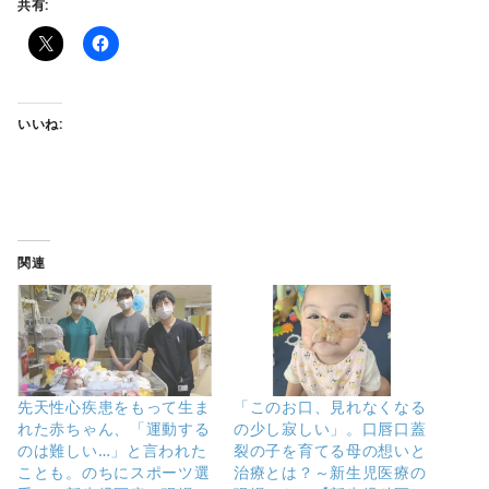
共有:
いいね:
関連
先天性心疾患をもって生ま
「このお口、見れなくなる
れた赤ちゃん、「運動する
の少し寂しい」。口唇口蓋
のは難しい…」と言われた
裂の子を育てる母の想いと
ことも。のちにスポーツ選
治療とは？～新生児医療の