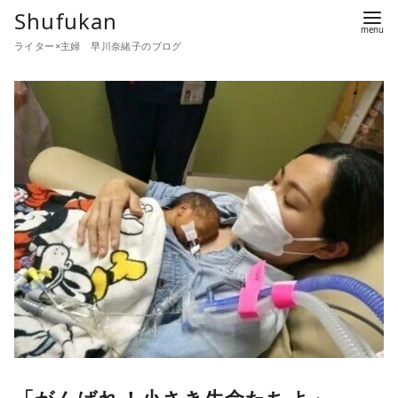
コ
Shufukan
ン
ライター×主婦 早川奈緒子のブログ
テ
ン
ツ
へ
移
動