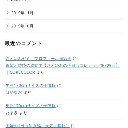
2019年11月
2019年10月
最近のコメント
さとゆみゼミ プロフィール撮影会
に
欲望と純粋の狭間で【さとゆみの今日もコレカラ／第729回】
｜CORECOLOR
より
男児170cmサイズの子供服
に
はやなお
より
男児170cmサイズの子供服
に
たまき
より
主婦の1日（休み編、天気：晴れ）
に