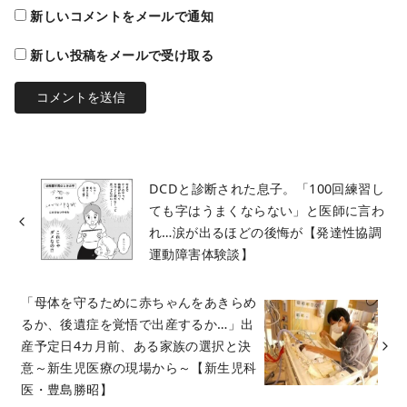
新しいコメントをメールで通知
新しい投稿をメールで受け取る
DCDと診断された息子。「100回練習し
ても字はうまくならない」と医師に言わ
れ…涙が出るほどの後悔が【発達性協調
運動障害体験談】
「母体を守るために赤ちゃんをあきらめ
るか、後遺症を覚悟で出産するか…」出
産予定日4カ月前、ある家族の選択と決
意～新生児医療の現場から～【新生児科
医・豊島勝昭】