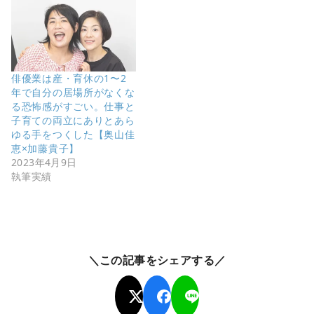
俳優業は産・育休の1〜2
年で自分の居場所がなくな
る恐怖感がすごい。仕事と
子育ての両立にありとあら
ゆる手をつくした【奥山佳
恵×加藤貴子】
2023年4月9日
執筆実績
＼この記事をシェアする／