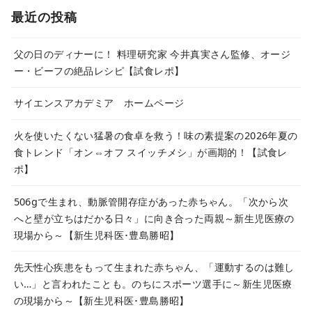
最近の投稿
父の日のディナーに！ 料理研究家 今井真実さん監修、オージ
ー・ビーフの絶品レシピ【試食レポ】
サイエンスアカデミア ホームページ
火を使いたくない猛暑の食卓を救う！味の素提案の2026年夏の
食トレンド「オン⇔オフ スイッチメシ」が画期的！【試食レ
ポ】
506gで生まれ、動脈管開存症があった赤ちゃん。「次から次
へと壁が立ちはだかる日々」に向き合った両親～新生児医療の
現場から～【新生児科医･豊島勝昭】
先天性心疾患をもって生まれた赤ちゃん、「運動するのは難し
い…」と言われたことも。のちにスポーツ選手に～新生児医療
の現場から～【新生児科医･豊島勝昭】