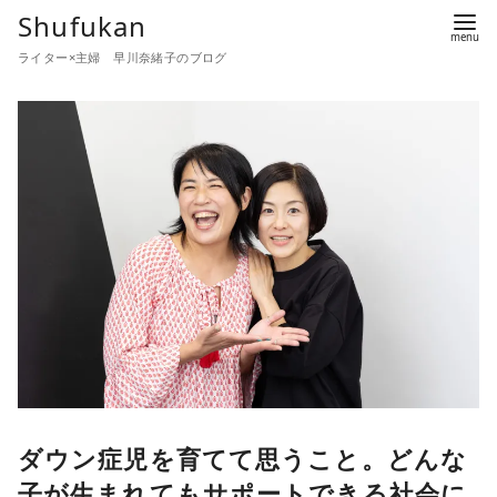
コ
Shufukan
ン
ライター×主婦 早川奈緒子のブログ
テ
ン
ツ
へ
移
動
ダウン症児を育てて思うこと。どんな
子が生まれてもサポートできる社会に