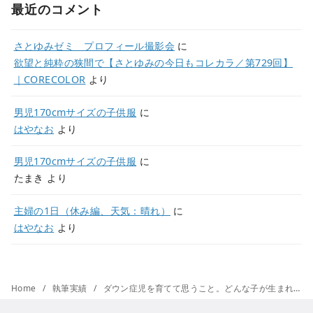
最近のコメント
さとゆみゼミ プロフィール撮影会
に
欲望と純粋の狭間で【さとゆみの今日もコレカラ／第729回】
｜CORECOLOR
より
男児170cmサイズの子供服
に
はやなお
より
男児170cmサイズの子供服
に
たまき
より
主婦の1日（休み編、天気：晴れ）
に
はやなお
より
Home
執筆実績
ダウン症児を育てて思うこと。どんな子が生まれてもサポートできる社会になってほしい【俳優 奥山佳恵×加藤貴子】