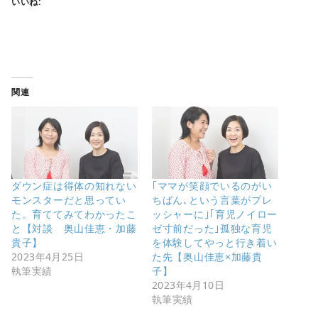
いいね:
関連
ダウン症は得体の知れない
｢ママが笑顔でいるのがい
モンスターだと思ってい
ちばん､という言葉がプレ
た。育ててみてわかったこ
ッシャーに｣｢育児ノイロー
と【対談 奥山佳恵・加藤
ゼ寸前だった｣孤独な育児
貴子】
を体験してやっと行き着い
2023年4月25日
た先【奥山佳恵×加藤貴
執筆実績
子】
2023年4月10日
執筆実績