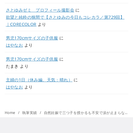
さとゆみゼミ プロフィール撮影会
に
欲望と純粋の狭間で【さとゆみの今日もコレカラ／第729回】
｜CORECOLOR
より
男児170cmサイズの子供服
に
はやなお
より
男児170cmサイズの子供服
に
たまき
より
主婦の1日（休み編、天気：晴れ）
に
はやなお
より
Home
執筆実績
自然妊娠で三つ子を授かるも不安で涙が止まらない･･･。超ハイリスクな妊娠・出産【三つ子育児体験談】