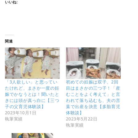
いいね:
関連
「3人欲しい」と思ってい
初めての妊娠は双子、2回
たけれど、まさか一度の妊
目はまさかの三つ子！「産
娠でかなうとは！聞いたと
むことをよく考えて」と言
きには頭が真っ白に【三つ
われて落ち込むも、夫の言
子の父育児体験談】
葉で出産を決意【多胎育児
2023年10月1日
体験談】
執筆実績
2023年5月22日
執筆実績