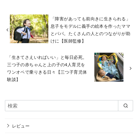
「障害があっても前向きに生きられる」
息子をモデルに義手の絵本を作ったママ
とパパ。たくさんの人とのつながりが助
けに【医師監修】
「生きてさえいればいい」と毎日必死。
三つ子の赤ちゃんと上の子の4人育児を
ワンオペで乗りきる日々【三つ子育児体
験談】
レビュー