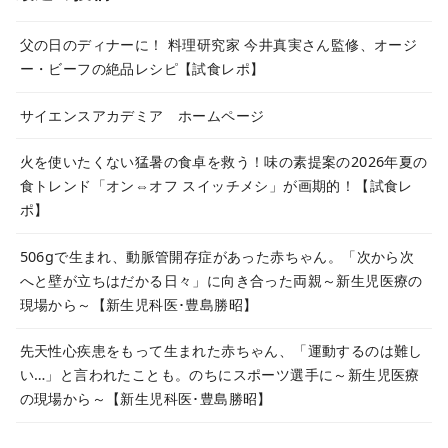
父の日のディナーに！ 料理研究家 今井真実さん監修、オージ
ー・ビーフの絶品レシピ【試食レポ】
サイエンスアカデミア ホームページ
火を使いたくない猛暑の食卓を救う！味の素提案の2026年夏の
食トレンド「オン⇔オフ スイッチメシ」が画期的！【試食レ
ポ】
506gで生まれ、動脈管開存症があった赤ちゃん。「次から次
へと壁が立ちはだかる日々」に向き合った両親～新生児医療の
現場から～【新生児科医･豊島勝昭】
先天性心疾患をもって生まれた赤ちゃん、「運動するのは難し
い…」と言われたことも。のちにスポーツ選手に～新生児医療
の現場から～【新生児科医･豊島勝昭】