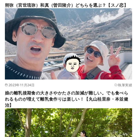
朔弥（宮世琉弥）和真（曽田陵介）どちらを選ぶ？【スノ恋】
2023年11月24日
執筆実績
娘の離乳後期食の大きさやかたさの加減が難しい。でも食べら
れるものが増えて離乳食作りは楽しい！【丸山桂里奈・本並健
治】