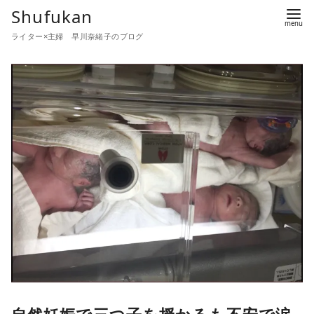
コ
Shufukan
ン
ライター×主婦 早川奈緒子のブログ
テ
ン
ツ
へ
移
動