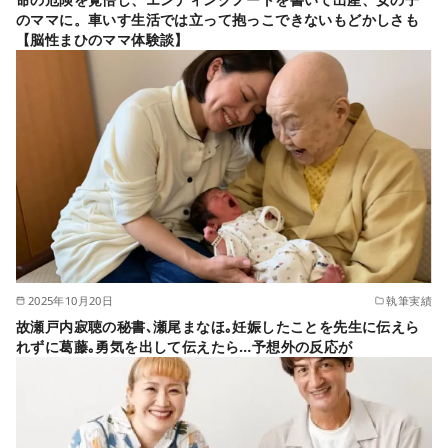
のママに。車いす生活では立って抱っこできないもどかしさも
【脳性まひのママ体験談】
2025年10月20日
執筆実績
故瀬戸内寂聴の秘書､瀬尾まなほ｡妊娠したことを先生に伝えら
れずに葛藤｡勇気を出して伝えたら…予想外の反応が