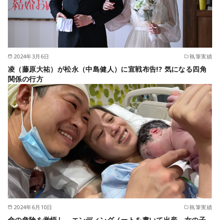
2024年3月6日
執筆実績
凌（藤原大祐）が松永（中島健人）に宣戦布告!? 気になる四角
関係の行方
2024年6月10日
執筆実績
命の危険を覚悟し、エンディングノートを書いて出産、女の子