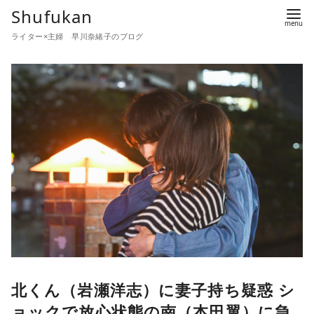
コ
Shufukan
ン
ライター×主婦 早川奈緒子のブログ
テ
ン
ツ
へ
移
動
北くん（岩瀬洋志）に妻子持ち疑惑 シ
ョックで放心状態の南（本田翼）に急