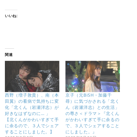
いいね:
関連
西野（増子敦貴）、南（本
京子（元BiSH・加藤千
田翼）の看病で気持ちに変
尋）に気づかされる「北く
化「北くん（岩瀬洋志）が
ん（岩瀬洋志）との生活」
好きなはずなのに… 」
の尊さ＜ドラマ＞『北くん
【北くんがかわいすぎて手
がかわいすぎて手に余るの
に余るので、３人でシェア
で、３人でシェアすること
することにしました。】
にしました。』