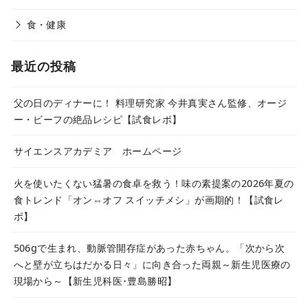
食・健康
最近の投稿
父の日のディナーに！ 料理研究家 今井真実さん監修、オージ
ー・ビーフの絶品レシピ【試食レポ】
サイエンスアカデミア ホームページ
火を使いたくない猛暑の食卓を救う！味の素提案の2026年夏の
食トレンド「オン⇔オフ スイッチメシ」が画期的！【試食レ
ポ】
506gで生まれ、動脈管開存症があった赤ちゃん。「次から次
へと壁が立ちはだかる日々」に向き合った両親～新生児医療の
現場から～【新生児科医･豊島勝昭】