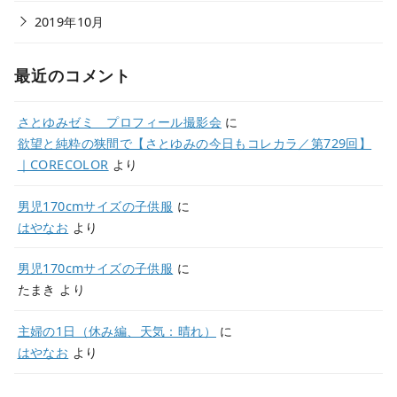
2019年10月
最近のコメント
さとゆみゼミ プロフィール撮影会
に
欲望と純粋の狭間で【さとゆみの今日もコレカラ／第729回】
｜CORECOLOR
より
男児170cmサイズの子供服
に
はやなお
より
男児170cmサイズの子供服
に
たまき
より
主婦の1日（休み編、天気：晴れ）
に
はやなお
より