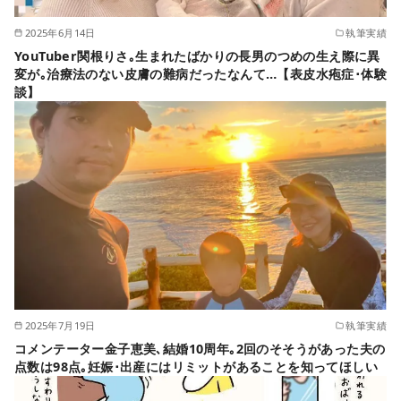
2025年6月14日
執筆実績
YouTuber関根りさ｡生まれたばかりの長男のつめの生え際に異
変が｡治療法のない皮膚の難病だったなんて…【表皮水疱症･体験
談】
2025年7月19日
執筆実績
コメンテーター金子恵美､結婚10周年｡2回のそそうがあった夫の
点数は98点｡妊娠･出産にはリミットがあることを知ってほしい