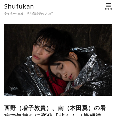
コ
Shufukan
ン
ライター×主婦 早川奈緒子のブログ
テ
ン
ツ
へ
移
動
西野（増子敦貴）、南（本田翼）の看
病で気持ちに変化「北くん（岩瀬洋