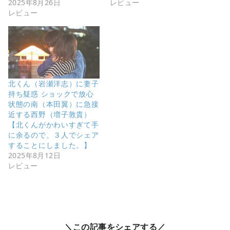
2025年8月26日
レビュー
レビュー
北くん（岩瀬洋志）に妻子
持ち疑惑 ショックで放心
状態の南（本田翼）に急接
近する西野（増子敦貴）
【北くんがかわいすぎて手
に余るので、３人でシェア
することにしました。】
2025年8月12日
レビュー
＼この記事をシェアする／