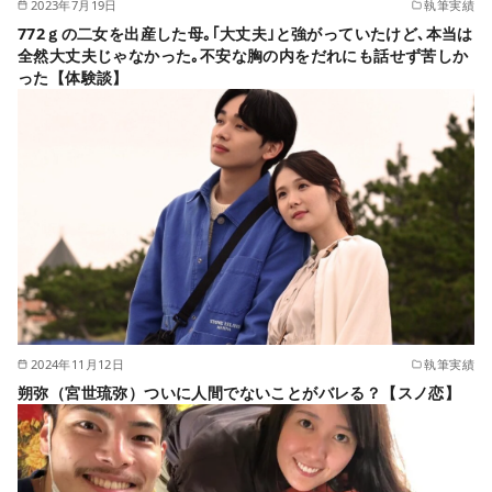
2023年7月19日
執筆実績
772ｇの二女を出産した母｡｢大丈夫｣と強がっていたけど､本当は
全然大丈夫じゃなかった｡不安な胸の内をだれにも話せず苦しか
った【体験談】
2024年11月12日
執筆実績
朔弥（宮世琉弥）ついに人間でないことがバレる？【スノ恋】