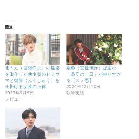
関連
北くん（岩瀬洋志）の性格
朔弥（宮世琉弥）提案の
を形作った幼少期のトラウ
「最高の一日」が幸せすぎ
マと復讐（ふくしゅう）を
る【スノ恋】
仕掛ける女性の正体
2024年12月10日
2025年9月9日
執筆実績
レビュー