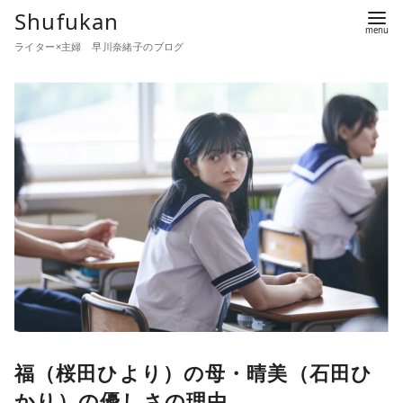
コ
Shufukan
ン
ライター×主婦 早川奈緒子のブログ
テ
ン
ツ
へ
移
動
福（桜田ひより）の母・晴美（石田ひ
かり）の優しさの理由