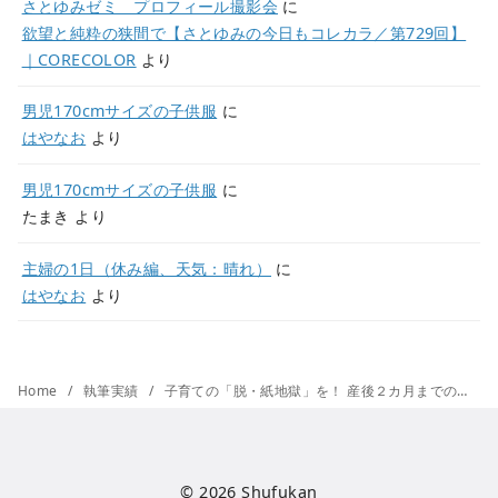
さとゆみゼミ プロフィール撮影会
に
欲望と純粋の狭間で【さとゆみの今日もコレカラ／第729回】
｜CORECOLOR
より
男児170cmサイズの子供服
に
はやなお
より
男児170cmサイズの子供服
に
たまき
より
主婦の1日（休み編、天気：晴れ）
に
はやなお
より
Home
執筆実績
子育ての「脱・紙地獄」を！ 産後２カ月までの書類は90枚以上。デジタル化で夫婦間の情報格差の解消にも【東京こどもDX会議リポート】
© 2026
Shufukan