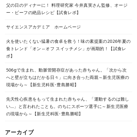
父の日のディナーに！ 料理研究家 今井真実さん監修、オージ
ー・ビーフの絶品レシピ【試食レポ】
サイエンスアカデミア ホームページ
火を使いたくない猛暑の食卓を救う！味の素提案の2026年夏の
食トレンド「オン⇔オフ スイッチメシ」が画期的！【試食レ
ポ】
506gで生まれ、動脈管開存症があった赤ちゃん。「次から次
へと壁が立ちはだかる日々」に向き合った両親～新生児医療の
現場から～【新生児科医･豊島勝昭】
先天性心疾患をもって生まれた赤ちゃん、「運動するのは難し
い…」と言われたことも。のちにスポーツ選手に～新生児医療
の現場から～【新生児科医･豊島勝昭】
アーカイブ