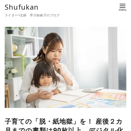
コ
Shufukan
ン
ライター×主婦 早川奈緒子のブログ
テ
ン
ツ
へ
移
動
子育ての「脱・紙地獄」を！ 産後２カ
月までの書類は90枚以上。デジタル化