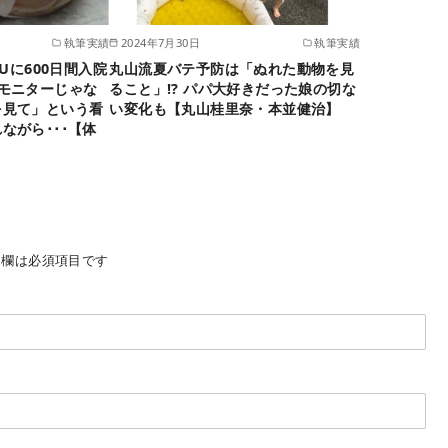
執筆実績
2024年7月30日
執筆実績
CUに600日間入院
丸山流夏バテ予防は「ぬれた動物を見
モニターじゃな
ること」!? パパ大好きだった娘の切な
を見て」という看
い変化も【丸山桂里奈・本並健治】
ながら･･･【体
欄は必須項目です