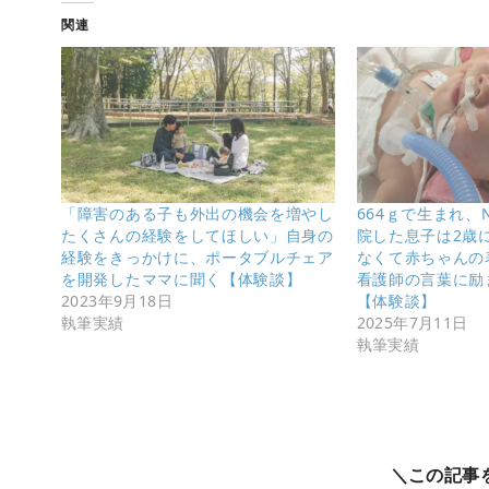
関連
「障害のある子も外出の機会を増やし
664ｇで生まれ、N
たくさんの経験をしてほしい」自身の
院した息子は2歳
経験をきっかけに、ポータブルチェア
なくて赤ちゃんの
を開発したママに聞く【体験談】
看護師の言葉に励ま
2023年9月18日
【体験談】
執筆実績
2025年7月11日
執筆実績
＼この記事