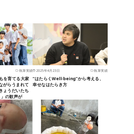
執筆実績
2025年4月23日
執筆実績
もを育てる大家
“はたらくWell-being”から考える、
ながらうまれて
幸せなはたらき方
きょうだいたち
！」の歓声が