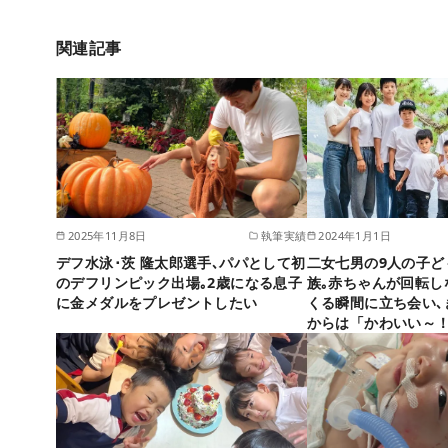
関連記事
2025年11月8日
執筆実績
2024年1月1日
デフ水泳･茨 隆太郎選手､パパとして初
二女七男の9人の子ど
のデフリンピック出場｡2歳になる息子
族｡赤ちゃんが回転し
に金メダルをプレゼントしたい
くる瞬間に立ち会い､
からは「かわいい～