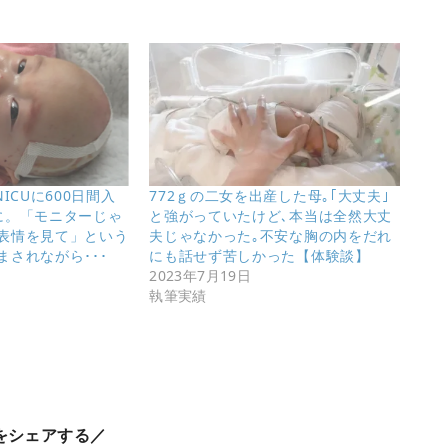
ICUに600日間入
772ｇの二女を出産した母｡｢大丈夫｣
に。「モニターじゃ
と強がっていたけど､本当は全然大丈
表情を見て」という
夫じゃなかった｡不安な胸の内をだれ
されながら･･･
にも話せず苦しかった【体験談】
2023年7月19日
執筆実績
をシェアする／