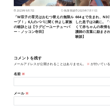
2023年9月7日
執筆実績
2025年7月11日
「W双子の育児はおむつ替えの無限ル
664ｇで生まれ、NI
ープ！」6人のパパに聞く仲よし家族
した息子は2歳に。「
の秘訣とは【ラグビーユーチューバ
くて赤ちゃんの表情
ー・ノッコン寺田】
護師の言葉に励まされ
験談】
コメントを残す
メールアドレスが公開されることはありません。
※
が付いている
名前
※
メール
※