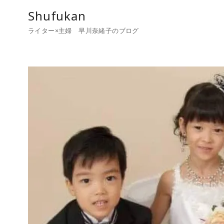
コ
Shufukan
ン
ライター×主婦 早川奈緒子のブログ
テ
ン
ツ
へ
移
動