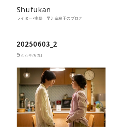
コ
Shufukan
ン
ライター×主婦 早川奈緒子のブログ
テ
ン
ツ
20250603_2
へ
移
2025年7月2日
動