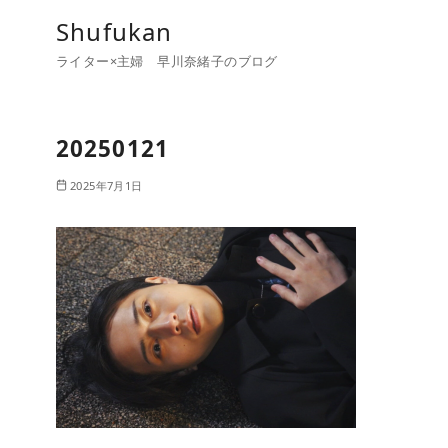
コ
Shufukan
ン
ライター×主婦 早川奈緒子のブログ
テ
ン
ツ
20250121
へ
移
2025年7月1日
動