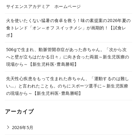
サイエンスアカデミア ホームページ
火を使いたくない猛暑の食卓を救う！味の素提案の2026年夏の
食トレンド「オン⇔オフ スイッチメシ」が画期的！【試食レ
ポ】
506gで生まれ、動脈管開存症があった赤ちゃん。「次から次
へと壁が立ちはだかる日々」に向き合った両親～新生児医療の
現場から～【新生児科医･豊島勝昭】
先天性心疾患をもって生まれた赤ちゃん、「運動するのは難し
い…」と言われたことも。のちにスポーツ選手に～新生児医療
の現場から～【新生児科医･豊島勝昭】
アーカイブ
2026年5月