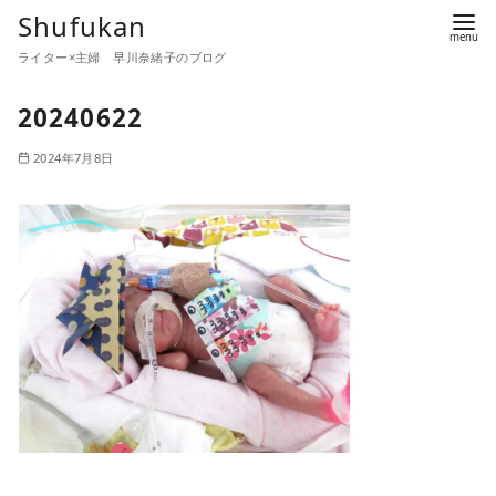
コ
Shufukan
ン
ライター×主婦 早川奈緒子のブログ
テ
ン
20240622
ツ
2024年7月8日
へ
移
動