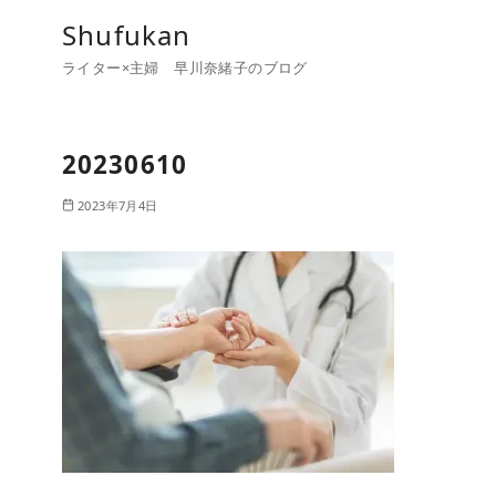
コ
Shufukan
ン
ライター×主婦 早川奈緒子のブログ
テ
ン
ツ
20230610
へ
移
2023年7月4日
動