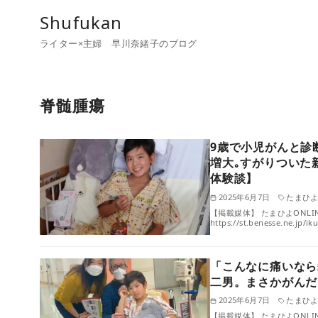
コ
Shufukan
ン
ライター×主婦 早川奈緒子のブログ
テ
ン
ツ
脊髄腫瘍
へ
移
動
9歳で小児がんと診
増大｡すがりついた
体験談】
2025年6月7日
たまひ
【掲載媒体】 たまひよONLIN
https://st.benesse.ne.jp/ik
「こんなに痛いなら
二男。まさかがんだ
2025年6月7日
たまひ
【掲載媒体】 たまひよONLIN