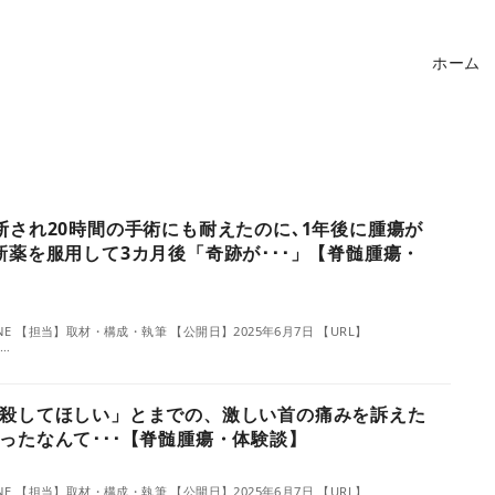
ホーム
断され20時間の手術にも耐えたのに､1年後に腫瘍が
新薬を服用して3カ月後「奇跡が･･･」【脊髄腫瘍・
よ
E 【担当】取材・構成・執筆 【公開日】2025年6月7日 【URL】
u…
殺してほしい」とまでの、激しい首の痛みを訴えた
ったなんて･･･【脊髄腫瘍・体験談】
よ
E 【担当】取材・構成・執筆 【公開日】2025年6月7日 【URL】