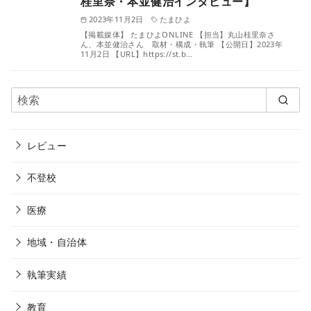
桂里奈・本並健治インタビュー】
2023年11月2日
たまひよ
【掲載媒体】 たまひよONLINE 【担当】丸山桂里奈さ
ん、本並健治さん 取材・構成・執筆 【公開日】2023年
11月2日 【URL】https://st.b…
レビュー
不登校
医療
地域・自治体
執筆実績
教育