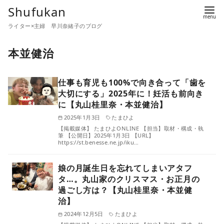
コ
Shufukan
ン
ライター×主婦 早川奈緒子のブログ
テ
ン
本並健治
ツ
へ
仕事も育児も100%で向き合って「歯を
移
大切にする」2025年に！妊活も前向き
動
に【丸山桂里奈・本並健治】
2025年1月3日
たまひよ
【掲載媒体】 たまひよONLINE 【担当】取材・構成・執
筆 【公開日】2025年1月3日 【URL】
https://st.benesse.ne.jp/iku…
娘の月誕生日を忘れてしまいアタフ
タ…。丸山家のクリスマス・お正月の
過ごし方は？【丸山桂里奈・本並健
治】
2024年12月5日
たまひよ