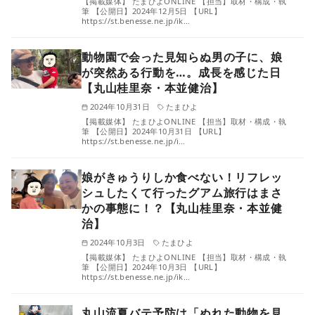
【掲載媒体】 たまひよONLINE 【担当】取材・構成・執
筆 【公開日】2024年12月5日 【URL】
https://st.benesse.ne.jp/ik…
動物園で会った見知らぬ男の子に、娘
が突然ある行動を…。成長を感じた日
【丸山桂里奈・本並健治】
2024年10月31日
たまひよ
【掲載媒体】 たまひよONLINE 【担当】取材・構成・執
筆 【公開日】2024年10月31日 【URL】
https://st.benesse.ne.jp/i…
娘がきゅうりしか食べない！リフレッ
シュしたくて行ったグアム旅行はまさ
かの事態に！？【丸山桂里奈・本並健
治】
2024年10月3日
たまひよ
【掲載媒体】 たまひよONLINE 【担当】取材・構成・執
筆 【公開日】2024年10月3日 【URL】
https://st.benesse.ne.jp/ik…
丸山流夏バテ予防は「ぬれた動物を見