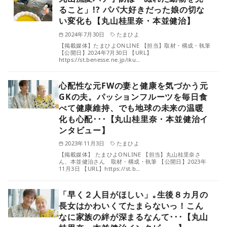
ること」!? パパ大好きだった娘の切な
い変化も【丸山桂里奈・本並健治】
2024年7月30日
たまひよ
【掲載媒体】たまひよONLINE 【担当】取材・構成・執筆
【公開日】2024年7月30日 【URL】
https://st.benesse.ne.jp/iku…
心配性な元FWの妻と健康を気づかう元
GKの夫。パッションフルーツを毎日食
べて健康維持、でも地球の未来の温暖
化も心配･･･【丸山桂里奈・本並健治イ
ンタビュー】
2023年11月3日
たまひよ
【掲載媒体】 たまひよONLINE 【担当】丸山桂里奈さ
ん、本並健治さん 取材・構成・執筆 【公開日】2023年
11月3日 【URL】https://st.b…
「早く２人目がほしい」｡生後８カ月の
長女はかわいくてたまらないっ！こん
なに家族の絆が深まるなんて･･･【丸山